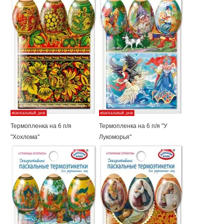
Термопленка на 6 п/я
Термопленка на 6 п/я "У
"Хохлома"
Лукоморья"