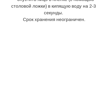
столовой ложки) в кипящую воду на 2-3
секунды.
Срок хранения неограничен.
Термопленка пасхальная для яиц, термоэтикетка
пасхальная для яиц, термоусадочная пленка для яиц,
термонаклейки для яиц, этикетка для яиц,
термопленка для яиц, термоэтикетка для яиц,
термоусадочная пленка для яиц, пасхальная
термопленка, пасхальная термоэтикетка, пасхальная
термоусадочная пленка, термопленка пасхальная опт,
термоэтикетка пасхальная опт, термоусадочная
пленка пасхальная опт, наклейки для яиц опт,
этикетка пасхальная опт, термопленка опт,
термоэтикетка опт, термоусадочная пленка опт,
наклейки для яиц опт, этикетка опт, пасхальная
термопленка опт, пасхальная термоэтикетка опт,